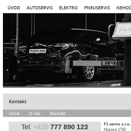
ÚVOD
AUTOSERVIS
ELEKTRO
PNEUSERVIS
NEHOD
Kontakt
Úvod
O nás
Kontakt
F1 servis s.r.o.
Tel:
+420
777 890 123
Husova 1782