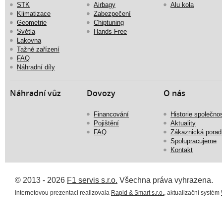
STK
Airbagy
Alu kola
Klimatizace
Zabezpečení
Geometrie
Chiptuning
Světla
Hands Free
Lakovna
Tažné zařízení
FAQ
Náhradní díly
Náhradní vůz
Dovozy
O nás
Financování
Historie společnos
Pojištění
Aktuality
FAQ
Zákaznická porad
Spolupracujeme
Kontakt
© 2013 - 2026
F1 servis s.r.o.
Všechna práva vyhrazena.
Internetovou prezentaci realizovala
Rapid & Smart s.r.o.
, aktualizační systém