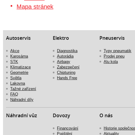
Mapa stránek
Autoservis
Elektro
Pneuservis
Akce
Diagnostika
Typy pneumatik
Karosárna
Autorádia
Prodej pneu
STK
Airbagy
Alu kola
Klimatizace
Zabezpečení
Geometrie
Chiptuning
Světla
Hands Free
Lakovna
Tažné zařízení
FAQ
Náhradní díly
Náhradní vůz
Dovozy
O nás
Financování
Historie společnos
Pojištění
Aktuality