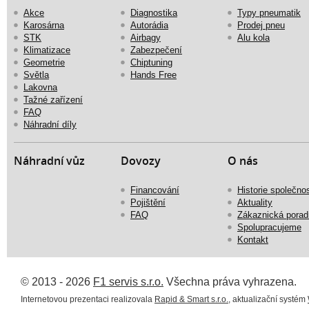
Akce
Diagnostika
Typy pneumatik
Karosárna
Autorádia
Prodej pneu
STK
Airbagy
Alu kola
Klimatizace
Zabezpečení
Geometrie
Chiptuning
Světla
Hands Free
Lakovna
Tažné zařízení
FAQ
Náhradní díly
Náhradní vůz
Dovozy
O nás
Financování
Historie společnos
Pojištění
Aktuality
FAQ
Zákaznická porad
Spolupracujeme
Kontakt
© 2013 - 2026
F1 servis s.r.o.
Všechna práva vyhrazena.
Internetovou prezentaci realizovala
Rapid & Smart s.r.o.
, aktualizační systém