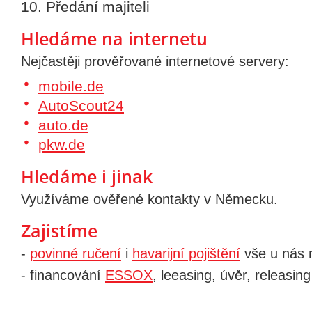
Předání majiteli
Hledáme na internetu
Nejčastěji prověřované internetové servery:
mobile.de
AutoScout24
auto.de
pkw.de
Hledáme i jinak
Využíváme ověřené kontakty v Německu.
Zajistíme
-
povinné ručení
i
havarijní pojištění
vše u nás n
- financování
ESSOX
, leeasing, úvěr, releasing