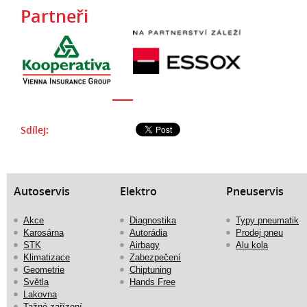
Partneři
Sdílej:
Autoservis
Elektro
Pneuservis
Akce
Diagnostika
Typy pneumatik
Karosárna
Autorádia
Prodej pneu
STK
Airbagy
Alu kola
Klimatizace
Zabezpečení
Geometrie
Chiptuning
Světla
Hands Free
Lakovna
Tažné zařízení