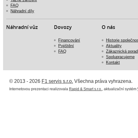
FAQ
Náhradní díly
Náhradní vůz
Dovozy
O nás
Financování
Historie společnos
Pojištění
Aktuality
FAQ
Zákaznická porad
Spolupracujeme
Kontakt
© 2013 - 2026
F1 servis s.r.o.
Všechna práva vyhrazena.
Internetovou prezentaci realizovala
Rapid & Smart s.r.o.
, aktualizační systém