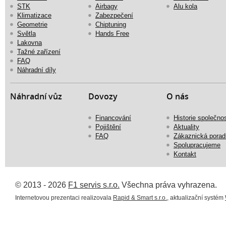
STK
Airbagy
Alu kola
Klimatizace
Zabezpečení
Geometrie
Chiptuning
Světla
Hands Free
Lakovna
Tažné zařízení
FAQ
Náhradní díly
Náhradní vůz
Dovozy
O nás
Financování
Historie společnos
Pojištění
Aktuality
FAQ
Zákaznická porad
Spolupracujeme
Kontakt
© 2013 - 2026
F1 servis s.r.o.
Všechna práva vyhrazena.
Internetovou prezentaci realizovala
Rapid & Smart s.r.o.
, aktualizační systém