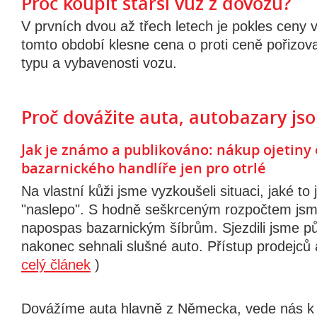
Proč koupit starší vůz z dovozu?
V prvních dvou až třech letech je pokles ceny 
tomto období klesne cena o proti ceně pořizova
typu a vybavenosti vozu.
Proč dovážite auta, autobazary jso
Jak je známo a publikováno: nákup ojetiny
bazarnického handlíře jen pro otrlé
Na vlastní kůži jsme vyzkoušeli situaci, jaké to 
"naslepo". S hodně seškrceným rozpočtem jsme
napospas bazarnickým šíbrům. Sjezdili jsme pů
nakonec sehnali slušné auto. Přístup prodejců 
celý článek
)
Dovážíme auta hlavně z Německa, vede nás k 