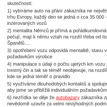
skutečnosti:
1) vybíráme auto na přání zákazníka ne nejvě
trhu Evropy, každý den se jedná o cca 35 000 
inzerovaných vozů
2) mentalita Němců je přímá a pořádkumilovná 
pečují, mají k němu vztah na rozdíl třeba od It
Španělů....
3) opotřebení vozu odpovidá mentalitě, stavu 
požadavkům výrobce
4) manipulace s údaji o počtu ujetých km vozu
trestný čin a tak se téměř neobjevuje, na rozdí
kde se jedná téměř o pravidlo
5) využíváme dlouhodobých kontaktů a spoluprá
aby jsme se přiblížili individuálním požadavků
6) nezřídka se děje že
autobazary
zákazníka zp
nevědomě uzavře za velmi nevýhodných podmí