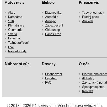
Autoservis
Elektro
Pneuservis
Akce
Diagnostika
Typy pneumatik
Karosárna
Autorádia
Prodej pneu
STK
Airbagy
Alu kola
Klimatizace
Zabezpečení
Geometrie
Chiptuning
Světla
Hands Free
Lakovna
Tažné zařízení
FAQ
Náhradní díly
Náhradní vůz
Dovozy
O nás
Financování
Historie společnos
Pojištění
Aktuality
FAQ
Zákaznická porad
Spolupracujeme
Kontakt
© 2013 - 2026
F1 servis s.r.o.
Všechna práva vyhrazena.