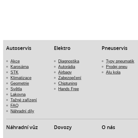
Autoservis
Elektro
Pneuservis
Akce
Diagnostika
Typy pneumatik
Karosárna
Autorádia
Prodej pneu
STK
Airbagy
Alu kola
Klimatizace
Zabezpečení
Geometrie
Chiptuning
Světla
Hands Free
Lakovna
Tažné zařízení
FAQ
Náhradní díly
Náhradní vůz
Dovozy
O nás